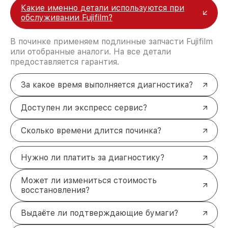
Для клиентов из
Краснодаре
мы предлагаем
Какие именно детали используются при
также возможность воспользоваться услугой
обслуживании Fujifilm?
бесплатной доставки курьером, чтобы вы могли
сэкономить свое время и силы.
В починке применяем подлинные запчасти Fujifilm
Оставьте заявку прямо сейчас, и наш курьер
или отобранные аналоги. На все детали
заберёт ваше устройство на ремонт без лишних
предоставляется гарантия.
хлопот. Звоните по телефону +7 (861) 299-37-61
или приходите по адресу Северная улица, 496/2.
За какое время выполняется диагностика?
Доступен ли экспресс сервис?
Сколько времени длится починка?
Нужно ли платить за диагностику?
Может ли измениться стоимость
восстановления?
Выдаёте ли подтверждающие бумаги?