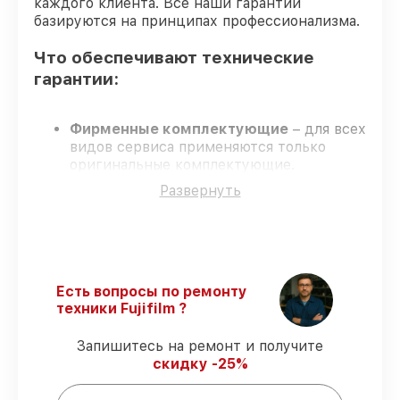
каждого клиента. Все наши гарантии
базируются на принципах профессионализма.
Что обеспечивают технические
гарантии:
Фирменные комплектующие
– для всех
видов сервиса применяются только
оригинальные комплектующие.
Опытные специалисты
прошли строгий
Развернуть
отбор и регулярное обучение.
Соблюдение сроков сервиса
– сервис
выполняется в установленные сроки.
Сервис с гарантией
– официальная
гарантия на все виды сервиса.
Есть вопросы по ремонту
техники Fujifilm ?
Что гарантирует сервис при сервисе:
Запишитесь на ремонт и получите
скидку -25%
80% работ
проводится в присутствии
владельца