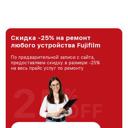
стремимся к тому, чтобы каждый клиент был
удовлетворен скоростью и качеством
предоставляемых услуг. Наша цель — стать
лучшим сервисным центром Fujifilm в городе
Краснодаре, постоянно повышая уровень
доверия и лояльности наших клиентов.
Скидка -25% на ремонт
любого устройства Fujifilm
По предварительной записи с сайта,
предоставляем скидку в размере -25%
на весь прайс услуг по ремонту
25
%
OFF