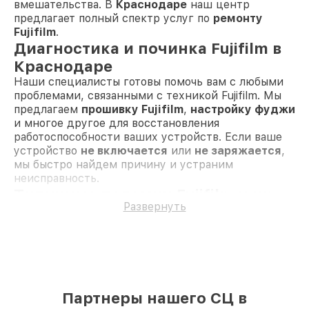
вмешательства. В
Краснодаре
наш центр
предлагает полный спектр услуг по
ремонту
Fujifilm
.
Диагностика и починка Fujifilm в
Краснодаре
Наши специалисты готовы помочь вам с любыми
проблемами, связанными с техникой Fujifilm. Мы
предлагаем
прошивку Fujifilm
,
настройку фуджи
и многое другое для восстановления
работоспособности ваших устройств. Если ваше
устройство
не включается
или
не заряжается
,
мы быстро найдем причину и устраним
неисправность.
Типичные поломки Fujifilm и их
Развернуть
устранение
Не работает Fujifilm
— проведем
диагностику электроники и заменим
неисправные элементы.
Настроить Fujifilm
— корректная настройка
всех параметров для вашего удобства.
Проблемы с прошивкой
— обновим или
Партнеры нашего СЦ в
восстановим программное обеспечение.