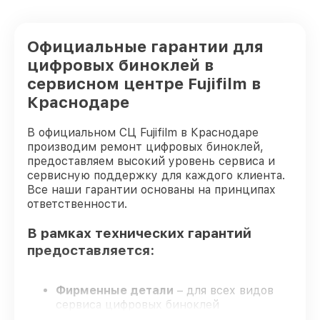
Восстановление после попадания влаги
от 1300₽
цифрового бинокля Fujifilm
Официальные гарантии для
Замена ключей управления цифрового
от 600₽
бинокля Fujifilm
цифровых биноклей в
сервисном центре Fujifilm в
Замена микросхемы логики цифрового
от 1300₽
бинокля Fujifilm
Краснодаре
Юстировка бинокля цифрового бинокля
от 2000₽
В официальном СЦ Fujifilm в Краснодаре
Fujifilm
производим ремонт цифровых биноклей,
предоставляем высокий уровень сервиса и
сервисную поддержку для каждого клиента.
Все наши гарантии основаны на принципах
ответственности.
В рамках технических гарантий
предоставляется:
Фирменные детали
– для всех видов
сервиса цифровых биноклей
применяются только оригинальные