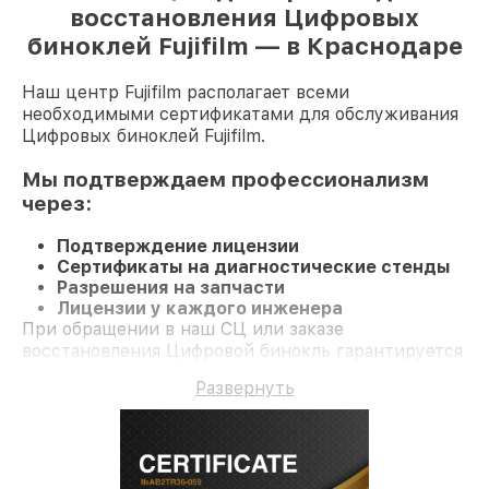
восстановления Цифровых
биноклей Fujifilm — в Краснодаре
Наш центр Fujifilm располагает всеми
необходимыми сертификатами для обслуживания
Цифровых биноклей Fujifilm.
Мы подтверждаем профессионализм
через:
Подтверждение лицензии
Сертификаты на диагностические стенды
Разрешения на запчасти
Лицензии у каждого инженера
При обращении в наш СЦ или заказе
восстановления Цифровой бинокль гарантируется
профессиональный сервис и долгосрочную
Развернуть
гарантию на ремонт и детали.