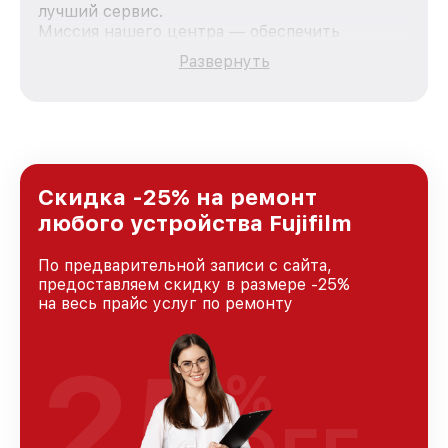
лучший сервис.
Миссия нашего центра — обеспечить
качественный и доступный ремонт для
Развернуть
каждого пользователя продукции Fujifilm, вне
зависимости от сложности поломки. Мы
стремимся к тому, чтобы каждый клиент был
удовлетворен скоростью и качеством
предоставляемых услуг. Наша цель — стать
лучшим сервисным центром Fujifilm в городе
Краснодаре, постоянно повышая уровень
Скидка -25% на ремонт
доверия и лояльности наших клиентов.
любого устройства Fujifilm
По предварительной записи с сайта,
предоставляем скидку в размере -25%
на весь прайс услуг по ремонту
25
%