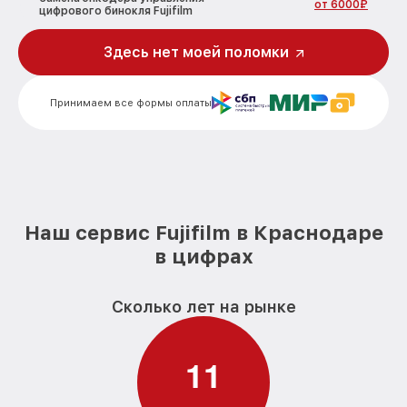
от 6000₽
цифрового бинокля Fujifilm
Исправление инверсии изображения
Здесь нет моей поломки
от 3000₽
цифрового бинокля Fujifilm
Ремонт встроенного дальнометра
от 1000₽
Принимаем все формы оплаты
цифрового бинокля Fujifilm
Устранение вертикально-
горизонтальных полос в видоискателе
от 6000₽
цифрового бинокля Fujifilm
Чистка бинокля цифрового бинокля
от 1000₽
Fujifilm
Наш сервис Fujifilm в Краснодаре
в цифрах
Замена объективов с улучшением
характеристик цифрового бинокля
от 1500₽
Fujifilm
Сколько лет на рынке
Замена шим контроллера цифрового
от 1200₽
бинокля Fujifilm
1
1
Замена микросхемы усилителя
от 1400₽
цифрового бинокля Fujifilm