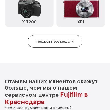
Чистка CCD/CMOS матрицы FinePix
от 3500₽
S9900W Fujifilm
Замена байонета FinePix S9900W Fujifilm
от 3400₽
X-T200
XF1
Замена кнопки включения FinePix
от 2100₽
S9900W Fujifilm
Показать все модели
Замена микрофона FinePix S9900W
от 2700₽
Fujifilm
Замена аккумулятора FinePix S9900W
от 500₽
Fujifilm
Программный ремонт FinePix S9900W
от 2900₽
Fujifilm
Отзывы наших клиентов скажут
больше, чем мы о нашем
Fujifilm в
сервисном центре
Краснодаре
Что о нас думают наши клиенты?