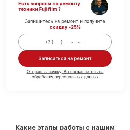
Есть вопросы по ремонту
Соблюдение сроков починки
–
техники Fujifilm ?
гарантируем завершение работ без
задержек.
Запишитесь на ремонт и получите
Подтвержденная гарантия
– все
скидку -25%
работы по восстановлению проводятся с
официальной гарантией.
Мы гарантируем:
Записаться на ремонт
80%
работ с возможностью наблюдения
90%
комплектующих для фотоаппаратов
Отправляя заявку, Вы соглашаетесь на
обработку персональных данных
на складе или доступны для срочного
заказа
Подбор оригинальных комплектующих
и надежных реплик с возможностью
выбрать
– для любого бюджета
85%
работ за 1–2 часа, при немедленном
начале работ
Какие этапы работы с нашим