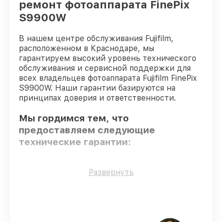
ремонт фотоаппарата FinePix
S9900W
В нашем центре обслуживания Fujifilm,
расположенном в Краснодаре, мы
гарантируем высокий уровень технического
обслуживания и сервисной поддержки для
всех владельцев фотоаппарата Fujifilm FinePix
S9900W. Наши гарантии базируются на
принципах доверия и ответственности.
Мы гордимся тем, что
предоставляем следующие
технические гарантии:
Только фирменные комплектующие
–
Развернуть
только подлинные комплектующие.
Опытные мастера
– все работники
проходят обязательное обучение и
ежегодную аттестацию, что
подтверждает их уровень мастерства.