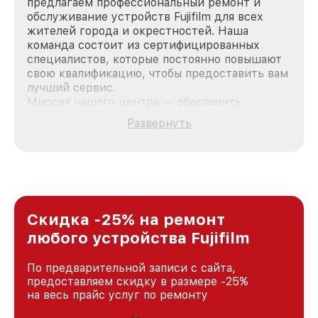
предлагаем профессиональный ремонт и
обслуживание устройств Fujifilm для всех
жителей города и окрестностей. Наша
команда состоит из сертифицированных
специалистов, которые постоянно повышают
свою квалификацию, чтобы предоставить вам
лучший сервис.
Миссия нашего центра — обеспечить
качественный и доступный ремонт для
Развернуть
каждого пользователя продукции Fujifilm, вне
зависимости от сложности поломки. Мы
стремимся к тому, чтобы каждый клиент был
удовлетворен скоростью и качеством
предоставляемых услуг. Наша цель — стать
лучшим сервисным центром Fujifilm в городе
Краснодаре, постоянно повышая уровень
Скидка -25% на ремонт
доверия и лояльности наших клиентов.
любого устройства Fujifilm
По предварительной записи с сайта,
предоставляем скидку в размере -25%
на весь прайс услуг по ремонту