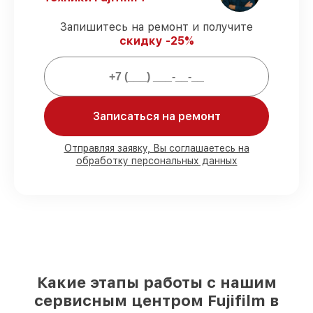
X-A5 Kit, согласованные с клиентом.
Запишитесь на ремонт и получите
Сервис с гарантией
– предоставляем
скидку -25%
официальное гарантийное
сопровождение после починки.
Мы гарантируем:
Записаться на ремонт
80%
работ в присутствии заказчика
90%
комплектующих для фотоаппаратов
Отправляя заявку, Вы соглашаетесь на
обработку персональных данных
на складе или доступны для срочного
заказа
Качественные реплики и
оригинальные детали по вашему
выбору
– с учётом всех запросов
85%
работ за 1–2 часа, при немедленном
начале работ
Какие этапы работы с нашим
сервисным центром Fujifilm в