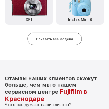
Замена байонета X-A5 Kit Fujifilm
от 3400₽
Замена кнопки включения X-A5 Kit
от 2100₽
Fujifilm
XF1
Instax Mini 8
Замена микрофона X-A5 Kit Fujifilm
от 2700₽
Замена аккумулятора X-A5 Kit Fujifilm
от 500₽
Показать все модели
Программный ремонт X-A5 Kit Fujifilm
от 2900₽
Отзывы наших клиентов скажут
больше, чем мы о нашем
Fujifilm в
сервисном центре
Краснодаре
Что о нас думают наши клиенты?