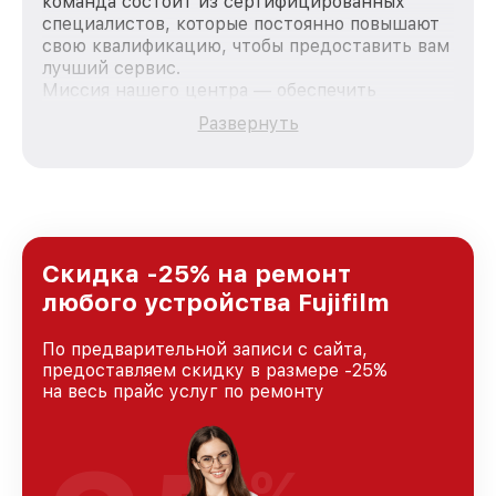
команда состоит из сертифицированных
специалистов, которые постоянно повышают
свою квалификацию, чтобы предоставить вам
лучший сервис.
Миссия нашего центра — обеспечить
качественный и доступный ремонт для
Развернуть
каждого пользователя продукции Fujifilm, вне
зависимости от сложности поломки. Мы
стремимся к тому, чтобы каждый клиент был
удовлетворен скоростью и качеством
предоставляемых услуг. Наша цель — стать
лучшим сервисным центром Fujifilm в городе
Краснодаре, постоянно повышая уровень
Скидка -25% на ремонт
доверия и лояльности наших клиентов.
любого устройства Fujifilm
По предварительной записи с сайта,
предоставляем скидку в размере -25%
на весь прайс услуг по ремонту
%