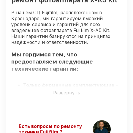
ремонт фотоаппарата X-A5 Kit
В нашем СЦ Fujifilm, расположенном в
Краснодаре, мы гарантируем высокий
уровень сервиса и гарантий для всех
владельцев фотоаппарата Fujifilm X-A5 Kit.
Наши гарантии базируются на принципах
надёжности и ответственности.
Мы гордимся тем, что
предоставляем следующие
технические гарантии:
Только фирменные комплектующие
–
гарантируем использование фирменных
Развернуть
запчастей для обслуживания.
Квалифицированные специалисты
–
все работники проходят обязательное
обучение и ежегодную аттестацию, что
подтверждает их уровень мастерства.
Есть вопросы по ремонту
Точное соблюдение сроков
–
техники Fujifilm ?
соблюдаем сроки сервиса фотоаппарата