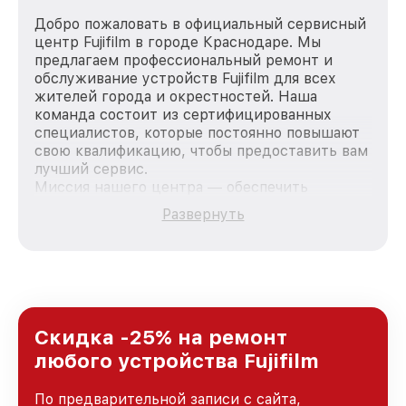
Добро пожаловать в официальный сервисный
центр Fujifilm в городе Краснодаре. Мы
предлагаем профессиональный ремонт и
обслуживание устройств Fujifilm для всех
жителей города и окрестностей. Наша
команда состоит из сертифицированных
специалистов, которые постоянно повышают
свою квалификацию, чтобы предоставить вам
лучший сервис.
Миссия нашего центра — обеспечить
качественный и доступный ремонт для
Развернуть
каждого пользователя продукции Fujifilm, вне
зависимости от сложности поломки. Мы
стремимся к тому, чтобы каждый клиент был
удовлетворен скоростью и качеством
предоставляемых услуг. Наша цель — стать
лучшим сервисным центром Fujifilm в городе
Краснодаре, постоянно повышая уровень
Скидка -25% на ремонт
доверия и лояльности наших клиентов.
любого устройства Fujifilm
По предварительной записи с сайта,