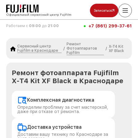
Записаться
Официальный сервисный центр Fujifilm
+7 (861) 299-37-61
Работаем с
09:00
до
21:00
Ремонт
Сервисный центр
X-T4 Kit
Фотоаппаратов
/
/
Fujifilm в Краснодаре
XF Black
Fujifilm
Ремонт фотоаппарата Fujifilm
X-T4 Kit XF Black в Краснодаре
Комплексная диагностика
Определим проблему за счет мастерской,
даже при отказе от ремонта.
Доставка устройства
Доставим вашу технику по Краснодаре за