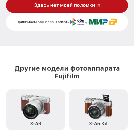
Здесь нет моей поломки
Замена устройства стабилизации X-T4
от 2850₽
Kit XF Black Fujifilm
Принимаем все формы оплаты
Замена фокусировочного экрана X-T4
от 2700₽
Kit XF Black Fujifilm
Замена дисплея (экрана) X-T4 Kit XF
от 2200₽
Black Fujifilm
Замена корпуса X-T4 Kit XF Black Fujifilm
от 2200₽
Другие модели фотоаппарата
Замена CCD/CMOS матрицы X-T4 Kit XF
от 4300₽
Fujifilm
Black Fujifilm
Замена затвора X-T4 Kit XF Black Fujifilm
от 2300₽
Замена материнской платы X-T4 Kit XF
от 3300₽
Black Fujifilm
Замена платы отсека карты памяти X-T4
от 3800₽
Kit XF Black Fujifilm
X-A3
X-A5 Kit
Устранение битых пикселей на